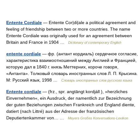
Entente Cordiale
— Entente Cor|di|ale a political agreement and
feeling of friendship between two or more countries. The name
Entente Cordiale was originally used for an agreement between
Britain and France in 1904 …
Dictionary of contemporary English
entente cordiale
— фр. (антант кордиаль) сердечное согласие,
характеристика взаимоотношений между Англией и Францией,
которую дал в 1840 г. князь Меттерних, короче говоря,
«Антанта». Толковый словарь иностранных слов Л. П. Крысина.
М: Русский язык, 1998 …
Словарь иностранных слов русского языка
Entente cordiale
— (frz., spr. angtāngt kordjáll ), »herzliches
Einvernehmen«, ein Ausdruck, der namentlich zur Bezeichnung
der guten Beziehungen zwischen Frankreich und England diente,
datiert (nach Littré) aus der Adresse der französischen
Deputiertenkammer von… …
Meyers Großes Konversations-Lexikon