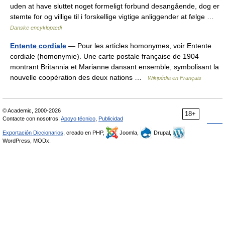
uden at have sluttet noget formeligt forbund desangående, dog er
stemte for og villige til i forskellige vigtige anliggender at følge …
Danske encyklopædi
Entente cordiale
— Pour les articles homonymes, voir Entente
cordiale (homonymie). Une carte postale française de 1904
montrant Britannia et Marianne dansant ensemble, symbolisant la
nouvelle coopération des deux nations …
Wikipédia en Français
© Academic, 2000-2026
18+
Contacte con nosotros:
Apoyo técnico
,
Publicidad
Exportación Diccionarios
, creado en PHP,
Joomla,
Drupal,
WordPress, MODx.