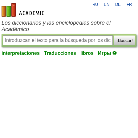
RU
EN
DE
FR
es-academic.com
Los diccionarios y las enciclopedias sobre el
Académico
¡Buscar!
interpretaciones
Traducciones
libros
Игры ⚽